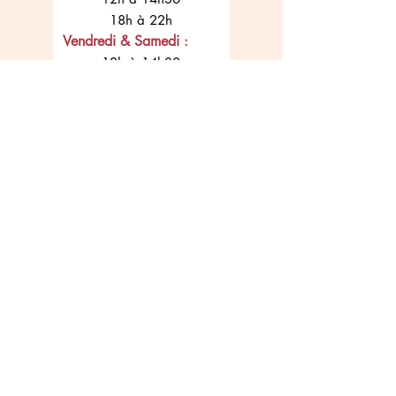
18h à 22h
Vendredi & Samedi
:
12h à 14h30
18h à 22h30
Dimanche :
12h à 15h
18h à 22h
412 avenue paul pastur
6032 Mont-sur-Marchienne
Près du basic fit
+32 71 39 01 08
Nous suivre sur
nos réseaux