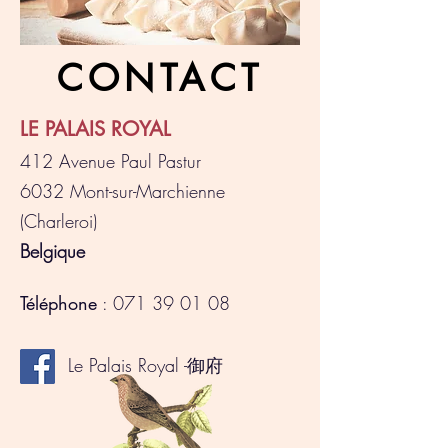
CONTACT
LE PALAIS ROYAL
412 Avenue Paul Pastur
6032 Mont-sur-Marchienne
(Charleroi)
Belgique
Téléphone
:
071 39 01 08
Le Palais Royal -御府